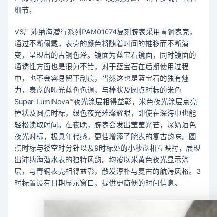
细节。
VS厂沛纳海潜行系列PAM01074复刻腕表采用青铜表壳，
通过不断佩戴，表壳的颜色将随着时间的推移而不断演
变，呈现出的古铜色泽。镜面为蓝宝石镜面，同时镜面的
通诱性方面也是很为不错，对于蓝宝石在后期使用过程
中，也不会容易留下刮痕，当然这也是蓝宝石的独有魅
力，表盘的哑光蓝色色调，与棒状及圆点时标的米色
Super-LumiNova™夜光涂层相得益彰，米色夜光涂层点亮
棒状及圆点时标，绿色夜光璀璨耀眼，即使在深海中也能
轻松读取时间。在夜晚，腕表会发出莹莹光芒，深奶油色
夜光时标，极具年代感，更佳增添了腕表的复古韵味。圆
点时标与镂空时分针以及9时标处的小秒盘相互映衬，展现
出沛纳海潜水表的独特风韵。均覆以米黄色夜光显示涂
层，与青铜表壳相得益彰，散发淳朴与复古的航海风格。3
时标置设有日期显示窗口，提供更简便的时间信息。