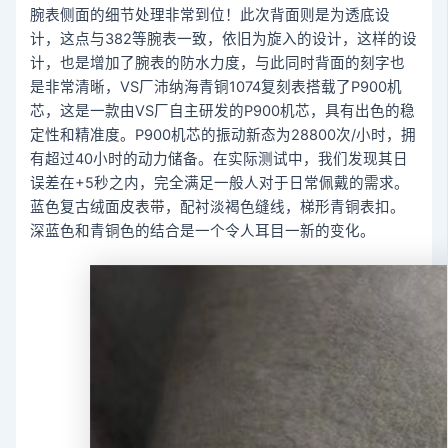
腕表侧面的细节处理非常到位！此次背面则是为透底设
计，这点与382等腕表一致，依旧为旋入的设计，这样的设
计，也是增加了腕表的防水力度，与此同时背面的刻字也
是非常清晰，VS厂沛纳海青铜1074复刻表搭载了P900机
芯，这是一款由VS厂自主研发的P900机芯，具有出色的稳
定性和精准度。P900机芯的振动新态为28800次/小时，拥
有超过40小时的动力储备。在实际测试中，我们发现其日
误差在+5秒之内，完全满足一般人对于日常佩戴的需求。
蓝色复古绒面皮表带，配衬淡褐色缝线，梯形青铜表扣。
深蓝色和青铜色的结合是一个令人耳目一新的变化。