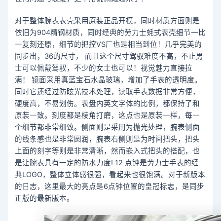
对于整体腕表表壳采用原装正品开模，同时材质方面则是
依旧为904精钢材质，同时经典的劳力士蚝式表壳细节一比
一复刻还原，细节的把控VS厂也是相当到位！几乎完美的
同步出，36的尺寸， 而且这个尺寸驾驭难度不高，不止男
士可以佩戴驾驭，不少的女士也可以！视觉魅力直接拉
满！ 镜面采用真蓝宝石水晶玻璃，增加了手表的透明度。
同时它还经过防眩光技术处理，读取手表数据非常方便，
硬度高，不易划伤。表盘内英文字体的比例，都保持了和
原装一致。刻度都是棱角打磨，这点也是原装一样，每一
个细节都非常细致。侧面则是采用为抛光处理，腕表侧面
的线条感也是非常圆润，腕表右侧则是为时间把头，把头
上面的刻字等则是非常清晰，然而嵌入式把头的搭配，也
是让腕表具有一定的防水力度! 12 点钟是劳力士手表的经
典LOGO，整体立体感很强，看起来也很饱满。对于新版本
的日志，这里最大的亮点是6点钟位置的皇冠标志，是同步
正版的最新版本。