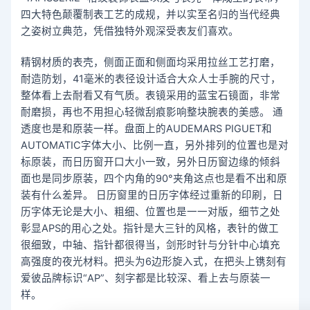
四大特色颠覆制表工艺的成规，并以实至名归的当代经典
之姿树立典范，凭借独特外观深受表友们喜欢。
精钢材质的表壳，侧面正面和侧面均采用拉丝工艺打磨，
耐造防划，41毫米的表径设计适合大众人士手腕的尺寸，
整体看上去耐看又有气质。表镜采用的蓝宝石镜面，非常
耐磨损，再也不用担心轻微刮痕影响整块腕表的美感。 通
透度也是和原装一样。盘面上的AUDEMARS PIGUET和
AUTOMATIC字体大小、比例一直，另外排列的位置也是对
标原装，而日历窗开口大小一致，另外日历窗边缘的倾斜
面也是同步原装，四个内角的90°夹角这点也是看不出和原
装有什么差异。 日历窗里的日历字体经过重新的印刷，日
历字体无论是大小、粗细、位置也是一一对版，细节之处
彰显APS的用心之处。指针是大三针的风格，表针的做工
很细致，中轴、指针都很得当，剑形时针与分针中心填充
高强度的夜光材料。把头为6边形旋入式，在把头上镌刻有
爱彼品牌标识“AP”、刻字都是比较深、看上去与原装一
样。