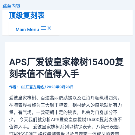
跳至内容
顶级复刻表
Main Menu
APS厂爱彼皇家橡树15400复
刻表值不值得入手
作者：
GF厂官方网站
/
2023年9月28日
爱彼皇家橡树、百达翡丽鹦鹉螺以及江诗丹顿纵横四海，
在腕表界被称为三大钢王腕表。钢材给人的感觉就是有力
量，有气场，一款硬朗十足的腕表，也会为自身加分不
少。 今天我们就分析APS爱彼皇家橡树15400复刻表值不
值得入手。 爱彼皇家橡树系列以精钢表壳、八角形表圈、
“TAPISSERIE” 格纹装饰表盘以及与表壳一体成型的表带，